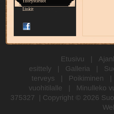
Yhteystiedot
Linkit
Etusivu
|
Ajan
esittely
|
Galleria
|
Su
terveys
|
Poikiminen
|
vuohitilalle
|
Minulleko v
375327 | Copyright © 2026 Suom
Web