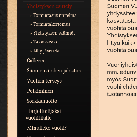
Suomen Vuo
Yhdistyksen esittely
yhdyssiteen
Toimintasuunnitelma
kasvatusta 
Toimintakertomus
vuohitalous
Yhdistyksen säännöt
Yhdistyksen
Talousarvio
liittyä kai
vuohitalous
Liity jäseneksi
Galleria
Vuohiyhdist
Suomenvuohen jalostus
mm. edunva
myös Suom
Vuohen terveys
vuohilehde
Poikiminen
tuotannoss
Sorkkahuolto
Harjoittelijaksi
vuohitilalle
Minulleko vuohi?