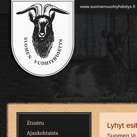
www.suomenvuohiyhdistys.fi
Etusivu
Lyhyt esit
Ajankohtaista
Suomen Vuo